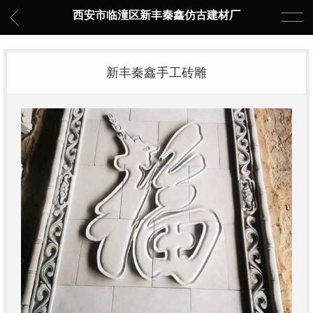
西安市临潼区新丰秦鑫仿古建材厂
新丰秦鑫手工砖雕