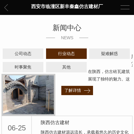
西安市临潼区新丰秦鑫仿古建材厂
新闻中心
NEWS
公司动态
行业动态
疑难解惑
时事聚焦
其他
在陕西，仿古砖瓦建筑
展现了独特的魅力。这
些古老而优雅的建筑风
了解详情
格…
陕西仿古建材
06-25
陕西仿古建材源远流长，承载着悠久的历史文化