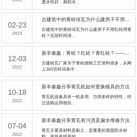
透水性好，易积水…
古建筑中的青砖绿瓦为什么建房子不用红砖用青砖
02-23
古建筑中的青砖绿瓦为什么建房子不用红砖用青
2023
砖？近段时间清…
新丰秦鑫：青砖？红砖？青红砖？——看大师给您解析青砖是怎样炼成的！
12-03
古建砖瓦厂家关于青砖烧制工艺资料很多，从网
2022
上360百科词条中…
新丰秦鑫分享青瓦机如何更换模具的方法
10-18
青瓦机设备具有一机多用、功用多样的特性，经
2022
过选购运用相应…
新丰秦鑫分享青瓦有污渍及漏水维修方法
07-04
青瓦主要原材料是黏土，是重要的屋面防水材
2022
料，形状有拱形的…