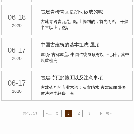
古建青砖青瓦是如何做成的呢
06-18
古建青砖青瓦是用粘土烧制的，首先将粘土干燥
2020
半年以上，然后…
中国古建筑的基本组成-屋顶
06-17
屋顶<古称屋盖>中国传统屋顶有以下七种，其中
2020
以重檐庑…
古建砖瓦的施工以及注意事项
06-17
古建砖瓦的专业术语：灰背防水:古建屋面维修
2020
做法种类较多，有…
共43记录
«上一页
1
2
3
下一页»