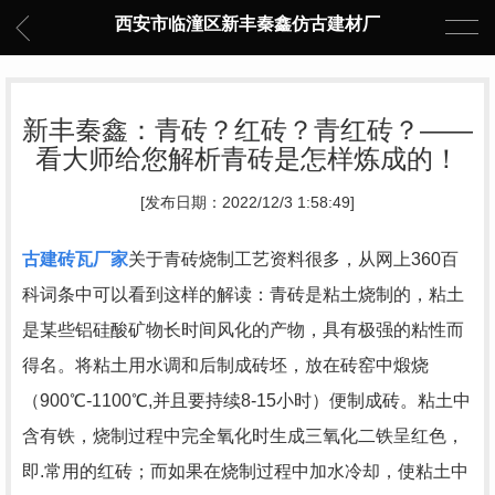
西安市临潼区新丰秦鑫仿古建材厂
新丰秦鑫：青砖？红砖？青红砖？——
看大师给您解析青砖是怎样炼成的！
[发布日期：2022/12/3 1:58:49]
古建砖瓦厂家
关于青砖烧制工艺资料很多，从网上360百
科词条中可以看到这样的解读：青砖是粘土烧制的，粘土
是某些铝硅酸矿物长时间风化的产物，具有极强的粘性而
得名。将粘土用水调和后制成砖坯，放在砖窑中煅烧
（900℃-1100℃,并且要持续8-15小时）便制成砖。粘土中
含有铁，烧制过程中完全氧化时生成三氧化二铁呈红色，
即.常用的红砖；而如果在烧制过程中加水冷却，使粘土中