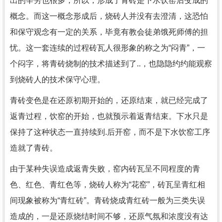
出的辛劳也很多，所以，形成了青砖是下水饮窑后变成的
概念。而这一概念形成后，烧砖人并没有去澄清，这恐怕
和保守观念有一定的关系，毕竟有教会徒弟饿死师傅的担
忧。这一套连续的过程砖瓦人很形象的称之为“闷青”，一
个闷字，将青砖烧制的技术描述到了..，也隐隐约约能观察
到烧砖人的技术保守心理。
青砖变色是在还原初期开始的，还原结束，就已经完成了
返青过程，饮窑的开始，也就预示着返青结束。下水只是
保持了这种状态一直持续到.后开窑，而不是下水饮窑工序
造就了青砖。
由于某种失误造成返青失败，窑内砖瓦呈不同程度的青
色、红色、青红色等，烧砖人称为“花窑”，砖瓦呈青红相
间现象被称为“青红砖”。青砖烧成青红砖一般为三类失误
造成的，一是还原烧结时间不够，还原气氛和浓度没有达