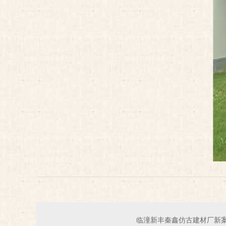
临潼新丰秦鑫仿古建材厂新