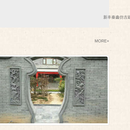
新丰秦鑫仿古
MORE+